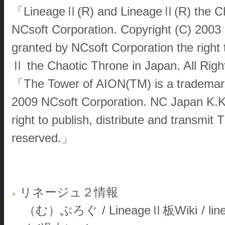
「LineageⅡ(R) and LineageⅡ(R) the Chao
NCsoft Corporation. Copyright (C) 2003
granted by NCsoft Corporation the right t
Ⅱ the Chaotic Throne in Japan. All Rig
「The Tower of AION(TM) is a trademark 
2009 NCsoft Corporation. NC Japan K.K
right to publish, distribute and transmit
reserved.」
リネージュ２情報
（む）ぶろぐ
/
LineageⅡ板Wiki
/
li