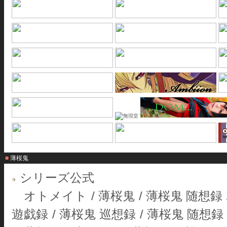
■ 薄桜鬼
シリーズ公式
オトメイト
/
薄桜鬼
/
薄桜鬼 随想録
遊戯録
/
薄桜鬼 巡想録
/
薄桜鬼 随想録