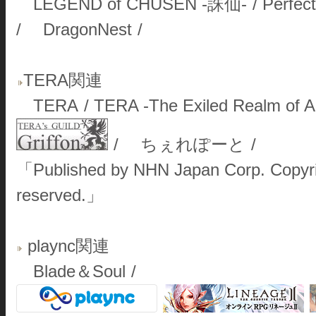
LEGEND of CHUSEN -誅仙-
/
Perfe
/
DragonNest
/
TERA関連
TERA
/
TERA -The Exiled Realm of A
/
ちぇれぽーと
/
「Published by NHN Japan Corp. Copyrigh
reserved.」
plaync関連
Blade＆Soul
/