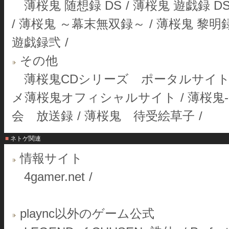
薄桜鬼 随想録 DS
/
薄桜鬼 遊戯録 D
/
薄桜鬼 ～幕末無双録～
/
薄桜鬼 黎明
遊戯録弐
/
その他
薄桜鬼CDシリーズ ポータルサイ
メ薄桜鬼オフィシャルサイト
/
薄桜鬼
会 放送録
/
薄桜鬼 待受絵草子
/
■ ネトゲ関連
情報サイト
4gamer.net
/
plaync以外のゲーム公式