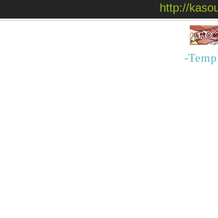
http://kaso
-
Templ