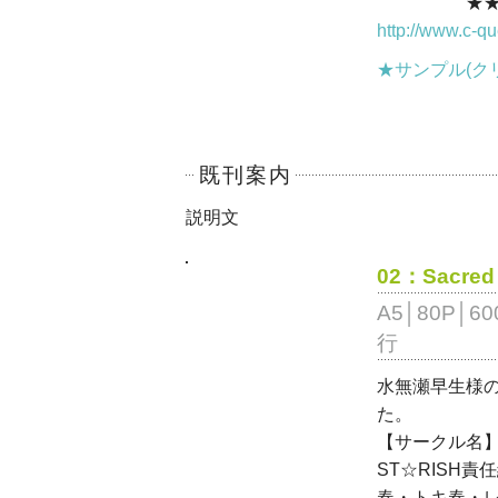
★★ K-B
http://www.c-q
★サンプル(クリ
既刊案内
説明文
02：Sacred
A5│80P│6
行
水無瀬早生様
た。
【サークル名】In
ST☆RISH
春・トキ春・