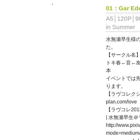
01：Gar Ed
A5│120P│
in Summ
水無瀬早生様
た。
【サークル名】In
トキ春←音←友
本
イベントでは
ります。
【ラヴコレクション2
plan.com/love
【ラヴコレ20
| 水無瀬早生＠ラ
http://www.pixi
mode=medium&