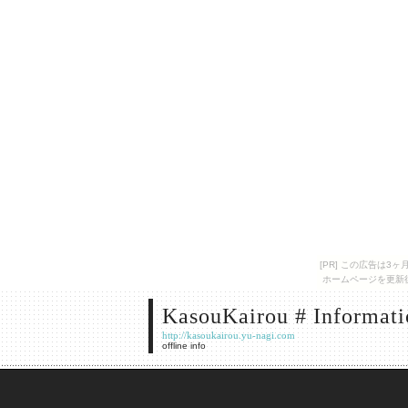
[PR] この広告は
ホームページを更新
KasouKairou # Informati
http://kasoukairou.yu-nagi.com
offline info